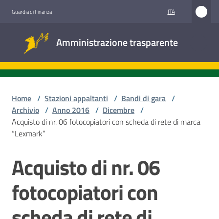
Vai al contenuto
Vai alla navigazione
Vai al footer
ITA
Guardia di Finanza
Amministrazione
Amministrazione trasparente
trasparente
Sottosezioni
Home
/
Stazioni appaltanti
/
Bandi di gara
/
Archivio
/
Anno 2016
/
Dicembre
/
Acquisto di nr. 06 fotocopiatori con scheda di rete di marca
Accesso
“Lexmark”
civico
Acquisto di nr. 06
Salta al contenuto
Stazioni
appaltanti
fotocopiatori con
scheda di rete di