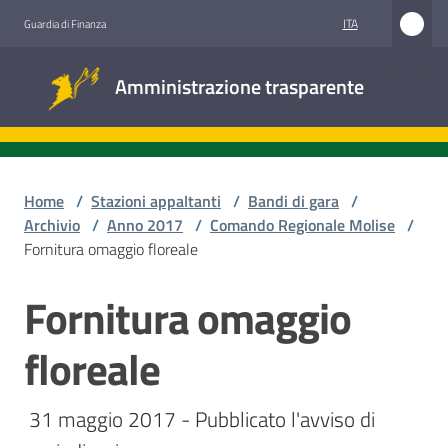
Vai al contenuto
Vai alla navigazione
Vai al footer
ITA
Guardia di Finanza
Amministrazione
Amministrazione trasparente
trasparente
Sottosezioni
Home
/
Stazioni appaltanti
/
Bandi di gara
/
Archivio
/
Anno 2017
/
Comando Regionale Molise
/
Fornitura omaggio floreale
Accesso
civico
Fornitura omaggio
Salta al contenuto
Stazioni
floreale
appaltanti
 31 maggio 2017 - Pubblicato l'avviso di 