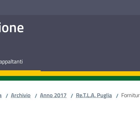
ione
appaltanti
a
Archivio
Anno 2017
Re.T.L.A. Puglia
Fornitu
/
/
/
/