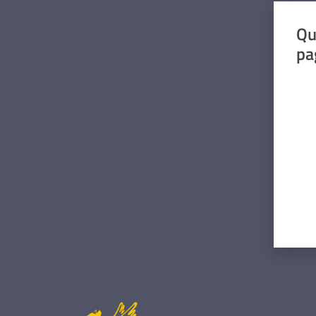
Qu
pa
Valut