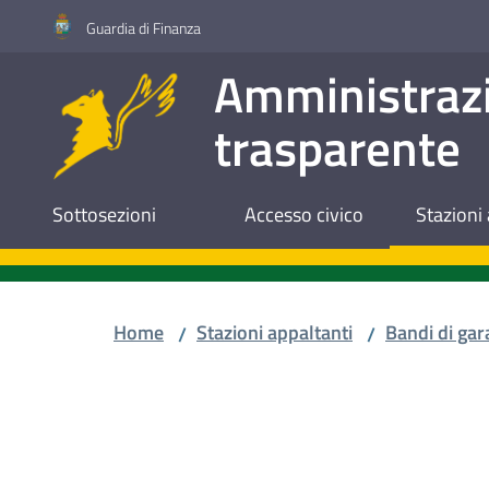
Vai al contenuto
Vai alla navigazione
Vai al footer
Guardia di Finanza
Amministraz
trasparente
Sottosezioni
Accesso civico
Stazioni 
Home
Stazioni appaltanti
Bandi di gar
/
/
Salta al contenuto