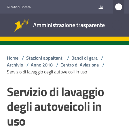
Vai al contenuto
Vai alla navigazione
Vai al footer
ITA
Guardia di Finanza
Amministrazione
Amministrazione trasparente
trasparente
Sottosezioni
Home
/
Stazioni appaltanti
/
Bandi di gara
/
Archivio
/
Anno 2018
/
Centro di Aviazione
/
Servizio di lavaggio degli autoveicoli in uso
Accesso
civico
Servizio di lavaggio
Salta al contenuto
Stazioni
degli autoveicoli in
appaltanti
uso