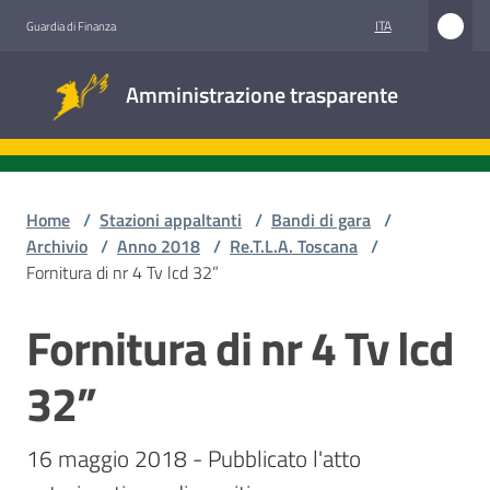
Vai al contenuto
Vai alla navigazione
Vai al footer
ITA
Guardia di Finanza
Amministrazione
Amministrazione trasparente
trasparente
Sottosezioni
Home
/
Stazioni appaltanti
/
Bandi di gara
/
Archivio
/
Anno 2018
/
Re.T.L.A. Toscana
/
Fornitura di nr 4 Tv lcd 32”
Accesso
civico
Fornitura di nr 4 Tv lcd
Salta al contenuto
Stazioni
32”
appaltanti
16 maggio 2018 - Pubblicato l'atto 