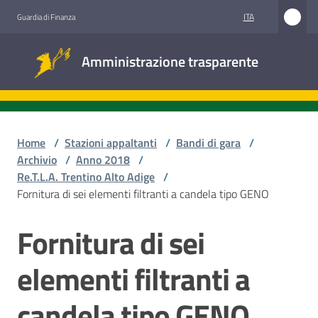
Vai al contenuto
Vai alla navigazione
Vai al footer
ITA
Guardia di Finanza
Amministrazione
Amministrazione trasparente
trasparente
Sottosezioni
Home
/
Stazioni appaltanti
/
Bandi di gara
/
Archivio
/
Anno 2018
/
Re.T.L.A. Trentino Alto Adige
/
Accesso
Fornitura di sei elementi filtranti a candela tipo GENO
civico
Fornitura di sei
Salta al contenuto
Stazioni
appaltanti
elementi filtranti a
candela tipo GENO