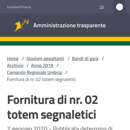
Vai al contenuto
Vai alla navigazione
Vai al footer
ITA
Guardia di Finanza
Amministrazione
Amministrazione trasparente
trasparente
Sottosezioni
Home
/
Stazioni appaltanti
/
Bandi di gara
/
Archivio
/
Anno 2019
/
Comando Regionale Umbria
/
Accesso
Fornitura di nr. 02 totem segnaletici
civico
Fornitura di nr. 02
Salta al contenuto
Stazioni
appaltanti
totem segnaletici
2 gennaio 2020 - Pubblicata determina di 