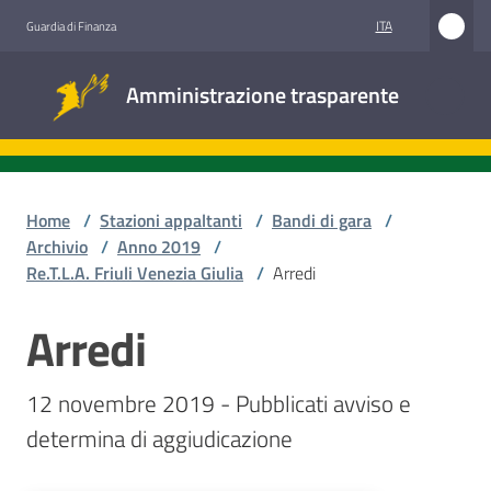
Vai al contenuto
Vai alla navigazione
Vai al footer
ITA
Guardia di Finanza
Amministrazione
Amministrazione trasparente
trasparente
Sottosezioni
Home
/
Stazioni appaltanti
/
Bandi di gara
/
Archivio
/
Anno 2019
/
Re.T.L.A. Friuli Venezia Giulia
/
Arredi
Accesso
civico
Arredi
Salta al contenuto
Stazioni
12 novembre 2019 - Pubblicati avviso e 
appaltanti