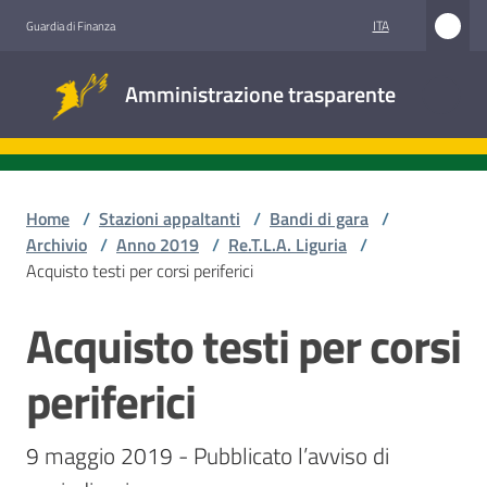
Vai al contenuto
Vai alla navigazione
Vai al footer
ITA
Guardia di Finanza
Amministrazione
Amministrazione trasparente
trasparente
Sottosezioni
Home
/
Stazioni appaltanti
/
Bandi di gara
/
Archivio
/
Anno 2019
/
Re.T.L.A. Liguria
/
Acquisto testi per corsi periferici
Accesso
civico
Acquisto testi per corsi
Salta al contenuto
Stazioni
periferici
appaltanti
9 maggio 2019 - Pubblicato l’avviso di 