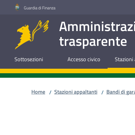
Vai al contenuto
Vai alla navigazione
Vai al footer
Guardia di Finanza
Amministraz
trasparente
Sottosezioni
Accesso civico
Stazioni 
Home
Stazioni appaltanti
Bandi di gar
/
/
Salta al contenuto