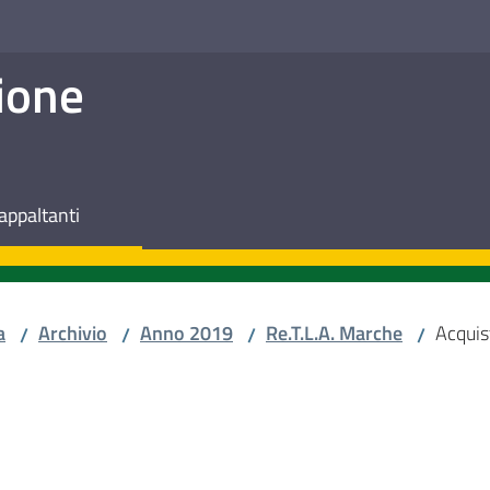
ione
appaltanti
a
Archivio
Anno 2019
Re.T.L.A. Marche
Acquis
/
/
/
/