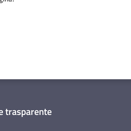
a da 1 a 5 stelle
 trasparente