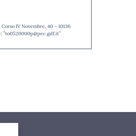
i Corso IV Novembre, 40 – 10136
c: ”to0520000p@pec.gdf.it”