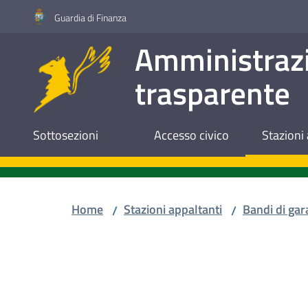
Vai al contenuto
Vai alla navigazione
Vai al footer
Guardia di Finanza
Amministraz
trasparente
Sottosezioni
Accesso civico
Stazioni 
Home
Stazioni appaltanti
Bandi di gar
/
/
Salta al contenuto