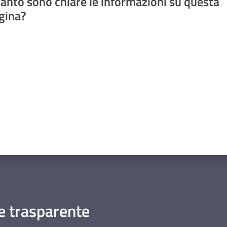
anto sono chiare le informazioni su questa
gina?
a da 1 a 5 stelle
 trasparente