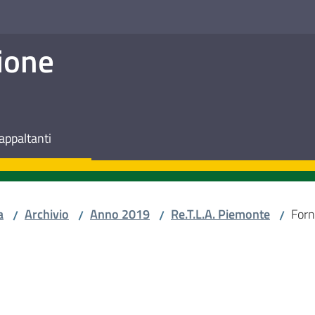
ione
appaltanti
a
Archivio
Anno 2019
Re.T.L.A. Piemonte
Forn
/
/
/
/