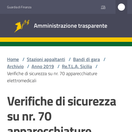
Vai al contenuto
Vai alla navigazione
Vai al footer
ITA
Guardia di Finanza
Amministrazione
Amministrazione trasparente
trasparente
Sottosezioni
Home
/
Stazioni appaltanti
/
Bandi di gara
/
Archivio
/
Anno 2019
/
Re.T.L.A. Sicilia
/
Verifiche di sicurezza su nr. 70 apparecchiature
Accesso
elettromedicali
civico
Verifiche di sicurezza
Salta al contenuto
Stazioni
appaltanti
su nr. 70
apparecchiature