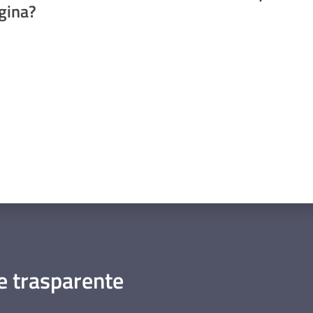
gina?
a da 1 a 5 stelle
 trasparente