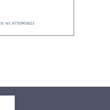
i
)
ti: tel. 07711903623