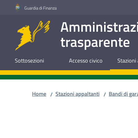
Vai al contenuto
Vai alla navigazione
Vai al footer
Guardia di Finanza
Amministraz
trasparente
Sottosezioni
Accesso civico
Stazioni 
Home
Stazioni appaltanti
Bandi di gar
/
/
Salta al contenuto