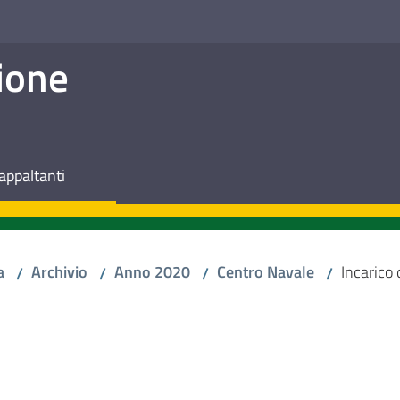
ione
appaltanti
a
Archivio
Anno 2020
Centro Navale
Incarico 
/
/
/
/