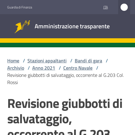
Vai al contenuto
Vai alla navigazione
Vai al footer
ITA
Guardia di Finanza
Amministrazione
Amministrazione trasparente
trasparente
Sottosezioni
Home
/
Stazioni appaltanti
/
Bandi di gara
/
Archivio
/
Anno 2021
/
Centro Navale
/
Revisione giubbotti di salvataggio, occorrente al G.203 Col.
Accesso
Rossi
civico
Revisione giubbotti di
Salta al contenuto
Stazioni
appaltanti
salvataggio,
occorrente al G.203