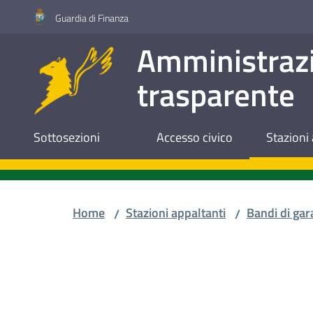
Vai al contenuto
Vai alla navigazione
Vai al footer
Guardia di Finanza
Amministraz
trasparente
Sottosezioni
Accesso civico
Stazioni 
Home
Stazioni appaltanti
Bandi di gar
/
/
Salta al contenuto