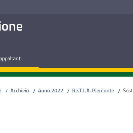
ione
appaltanti
a
Archivio
Anno 2022
Re.T.L.A. Piemonte
Sost
/
/
/
/