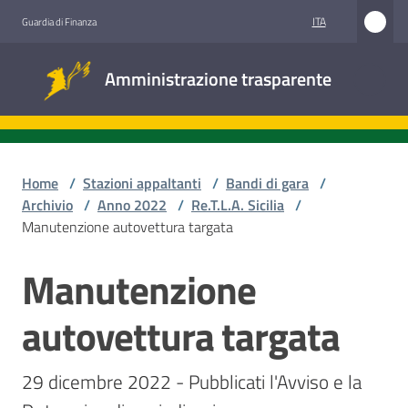
Vai al contenuto
Vai alla navigazione
Vai al footer
ITA
Guardia di Finanza
Amministrazione
Amministrazione trasparente
trasparente
Sottosezioni
Home
/
Stazioni appaltanti
/
Bandi di gara
/
Archivio
/
Anno 2022
/
Re.T.L.A. Sicilia
/
Manutenzione autovettura targata
Accesso
civico
Manutenzione
Salta al contenuto
Stazioni
autovettura targata
appaltanti
29 dicembre 2022 - Pubblicati l'Avviso e la 