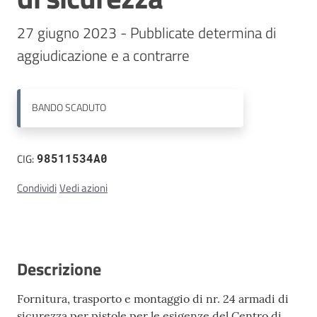
27 giugno 2023 - Pubblicate determina di 
Contatti
aggiudicazione e a contrarre
BANDO
SCADUTO
CIG:
98511534A0
Condividi
Vedi azioni
Descrizione
Fornitura, trasporto e montaggio di nr. 24 armadi di
sicurezza per pistole per le esigenze del Centro di