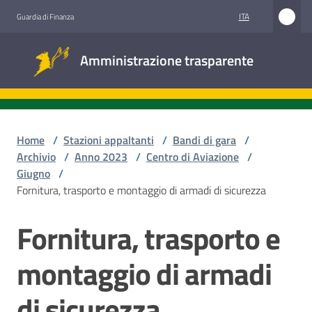
Vai al contenuto
Vai alla navigazione
Vai al footer
ITA
Guardia di Finanza
Amministrazione
Amministrazione trasparente
trasparente
Sottosezioni
Home
/
Stazioni appaltanti
/
Bandi di gara
/
Archivio
/
Anno 2023
/
Centro di Aviazione
/
Giugno
/
Accesso
Fornitura, trasporto e montaggio di armadi di sicurezza
civico
Fornitura, trasporto e
Salta al contenuto
Stazioni
appaltanti
montaggio di armadi
di sicurezza