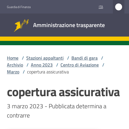
Vai al contenuto
Vai alla navigazione
Vai al footer
ITA
Guardia di Finanza
Amministrazione
Amministrazione trasparente
trasparente
Sottosezioni
Home
/
Stazioni appaltanti
/
Bandi di gara
/
Archivio
/
Anno 2023
/
Centro di Aviazione
/
Marzo
/
copertura assicurativa
Accesso
civico
copertura assicurativa
Salta al contenuto
Stazioni
3 marzo 2023 - Pubblicata determina a 
appaltanti
contrarre