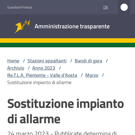
Vai al contenuto
Vai alla navigazione
Vai al footer
ITA
Guardia di Finanza
Amministrazione
Amministrazione trasparente
trasparente
Sottosezioni
Home
/
Stazioni appaltanti
/
Bandi di gara
/
Archivio
/
Anno 2023
/
Re.T.L.A. Piemonte - Valle d'Aosta
/
Marzo
/
Accesso
Sostituzione impianto di allarme
civico
Sostituzione impianto
Salta al contenuto
Stazioni
appaltanti
di allarme
24 marzo 2023 - Pubblicate determina di 