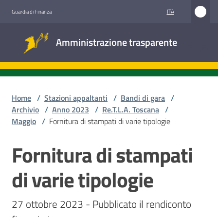
Vai al contenuto
Vai alla navigazione
Vai al footer
ITA
Guardia di Finanza
Amministrazione
Amministrazione trasparente
trasparente
Sottosezioni
Home
/
Stazioni appaltanti
/
Bandi di gara
/
Archivio
/
Anno 2023
/
Re.T.L.A. Toscana
/
Maggio
/
Fornitura di stampati di varie tipologie
Accesso
civico
Fornitura di stampati
Salta al contenuto
Stazioni
di varie tipologie
appaltanti
27 ottobre 2023 - Pubblicato il rendiconto 