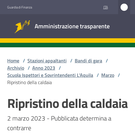
Vai al contenuto
Vai alla navigazione
Vai al footer
ITA
Guardia di Finanza
Amministrazione
Amministrazione trasparente
trasparente
Sottosezioni
Home
/
Stazioni appaltanti
/
Bandi di gara
/
Archivio
/
Anno 2023
/
Scuola Ispettori e Sovrintendenti L'Aquila
/
Marzo
/
Accesso
Ripristino della caldaia
civico
Ripristino della caldaia
Salta al contenuto
Stazioni
appaltanti
2 marzo 2023 - Pubblicata determina a 
contrarre