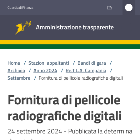
Vai al contenuto
Vai alla navigazione
Vai al footer
ITA
Guardia di Finanza
Amministrazione
Amministrazione trasparente
trasparente
Sottosezioni
Home
/
Stazioni appaltanti
/
Bandi di gara
/
Archivio
/
Anno 2024
/
Re.T.L.A. Campania
/
Settembre
/
Fornitura di pellicole radiografiche digitali
Accesso
civico
Fornitura di pellicole
Salta al contenuto
Stazioni
radiografiche digitali
appaltanti
24 settembre 2024 - Pubblicata la determina 