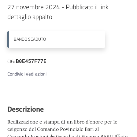
27 novembre 2024 - Pubblicato il link 
Contatti
dettaglio appalto
BANDO
SCADUTO
CIG:
B0E457F77E
Condividi
Vedi azioni
Descrizione
Realizzazione e stampa di un libro d’onore per le
esigenze del Comando Povinciale Bari al
ComandoProvinciale Guardia di Finanza BARI Ufficio