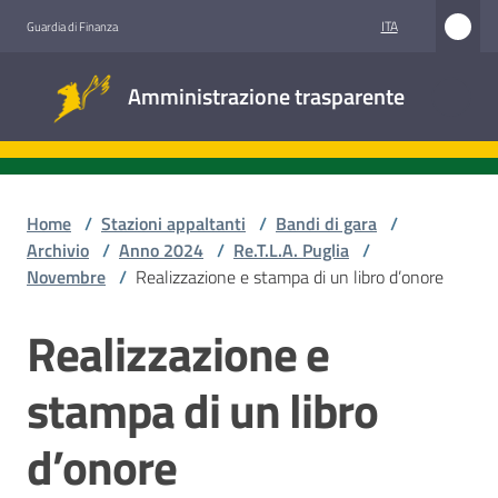
Vai al contenuto
Vai alla navigazione
Vai al footer
ITA
Guardia di Finanza
Amministrazione
Amministrazione trasparente
trasparente
Sottosezioni
Home
/
Stazioni appaltanti
/
Bandi di gara
/
Archivio
/
Anno 2024
/
Re.T.L.A. Puglia
/
Novembre
/
Realizzazione e stampa di un libro d’onore
Accesso
civico
Realizzazione e
Salta al contenuto
Stazioni
stampa di un libro
appaltanti
d’onore