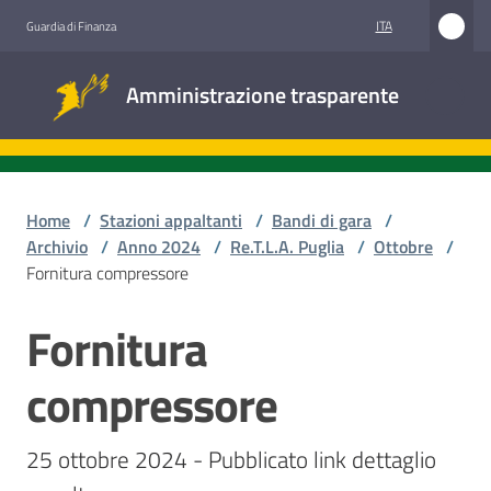
Vai al contenuto
Vai alla navigazione
Vai al footer
ITA
Guardia di Finanza
Amministrazione
Amministrazione trasparente
trasparente
Sottosezioni
Home
/
Stazioni appaltanti
/
Bandi di gara
/
Archivio
/
Anno 2024
/
Re.T.L.A. Puglia
/
Ottobre
/
Fornitura compressore
Accesso
civico
Fornitura
Salta al contenuto
Stazioni
compressore
appaltanti
25 ottobre 2024 - Pubblicato link dettaglio 