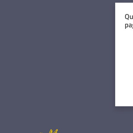
Qu
pa
Valut