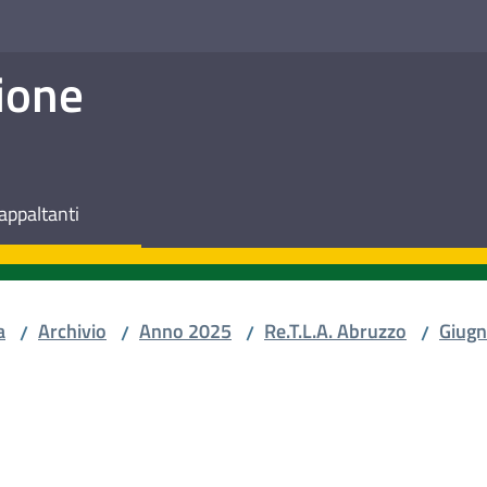
ione
appaltanti
a
Archivio
Anno 2025
Re.T.L.A. Abruzzo
Giug
/
/
/
/