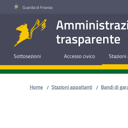
Vai al contenuto
Vai alla navigazione
Vai al footer
Guardia di Finanza
Amministraz
trasparente
Sottosezioni
Accesso civico
Stazioni 
Home
Stazioni appaltanti
Bandi di gar
/
/
Salta al contenuto