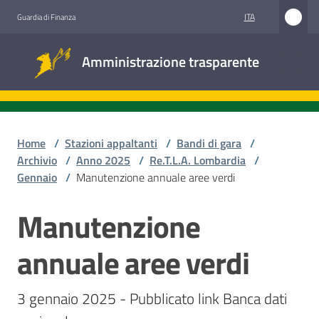
Vai al contenuto
Vai alla navigazione
Vai al footer
ITA
Guardia di Finanza
Amministrazione
Amministrazione trasparente
trasparente
Sottosezioni
Home
/
Stazioni appaltanti
/
Bandi di gara
/
Archivio
/
Anno 2025
/
Re.T.L.A. Lombardia
/
Gennaio
/
Manutenzione annuale aree verdi
Accesso
civico
Manutenzione
Salta al contenuto
Stazioni
annuale aree verdi
appaltanti
3 gennaio 2025 - Pubblicato link Banca dati 