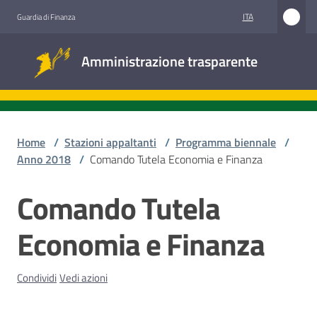
Vai al contenuto
Vai alla navigazione
Vai al footer
ITA
Guardia di Finanza
Amministrazione
Amministrazione trasparente
trasparente
Sottosezioni
Home
/
Stazioni appaltanti
/
Programma biennale
/
Anno 2018
/
Comando Tutela Economia e Finanza
Accesso
Comando Tutela
Salta al contenuto
civico
Economia e Finanza
Stazioni
appaltanti
Condividi
Vedi azioni