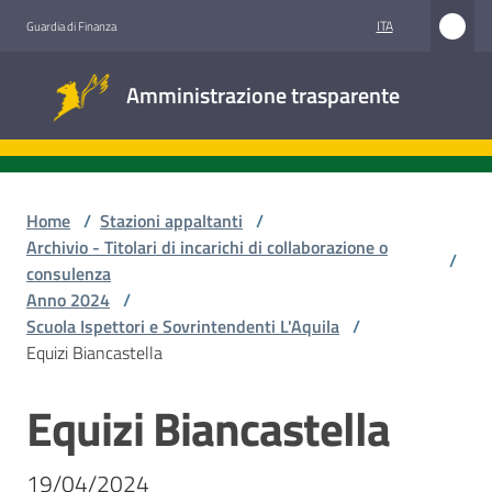
Vai al contenuto
Vai alla navigazione
Vai al footer
ITA
Guardia di Finanza
Amministrazione
Amministrazione trasparente
trasparente
Sottosezioni
Home
/
Stazioni appaltanti
/
Archivio - Titolari di incarichi di collaborazione o
/
consulenza
Accesso
Anno 2024
/
civico
Scuola Ispettori e Sovrintendenti L'Aquila
/
Equizi Biancastella
Stazioni
appaltanti
Equizi Biancastella
Salta al contenuto
19/04/2024