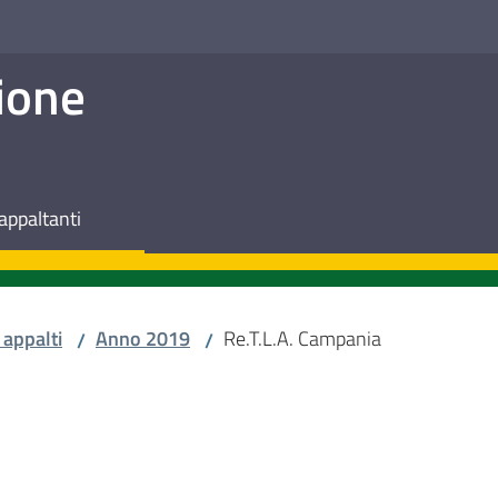
ione
appaltanti
 appalti
Anno 2019
Re.T.L.A. Campania
/
/