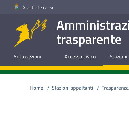
Vai al contenuto
Vai alla navigazione
Vai al footer
Guardia di Finanza
Amministraz
trasparente
Sottosezioni
Accesso civico
Stazioni 
Home
Stazioni appaltanti
Trasparenza
/
/
Salta al contenuto