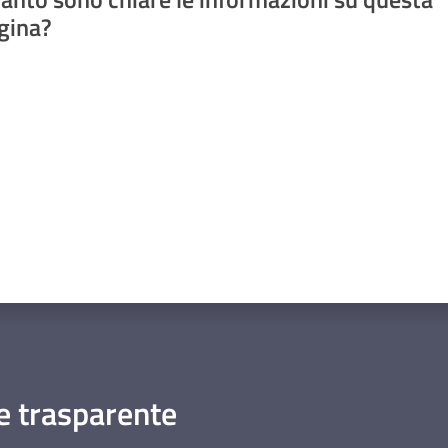
gina?
a da 1 a 5 stelle
 trasparente