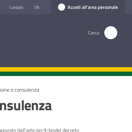
Accedi all'area personale
Contatti
ITA
Cerca
azione o consulenza
consulenza
revisto dall’articolo 9-bisdel decreto