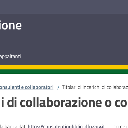
ione
appaltanti
onsulenti e collaboratori
Titolari di incarichi di collabor
/
chi di collaborazione o 
lla banca dati
https://consulentipubblici.dfp.gov.it
, come p