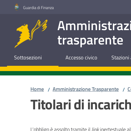
Vai al contenuto
Vai alla navigazione
Vai al footer
Guardia di Finanza
Amministraz
trasparente
Sottosezioni
Accesso civico
Stazioni 
Home
Amministrazione Trasparente
C
/
/
Titolari di incari
L'obbligo è assolto tramite il
link
ipertestuale a