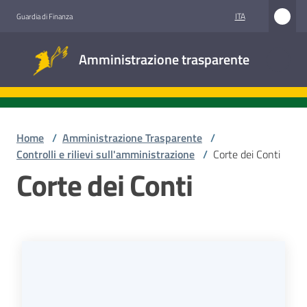
Vai al contenuto
Vai alla navigazione
Vai al footer
ITA
Guardia di Finanza
Amministrazione
Amministrazione trasparente
trasparente
Sottosezioni
Home
/
Amministrazione Trasparente
/
Controlli e rilievi sull'amministrazione
/
Corte dei Conti
Corte dei Conti
Accesso
civico
Stazioni
appaltanti