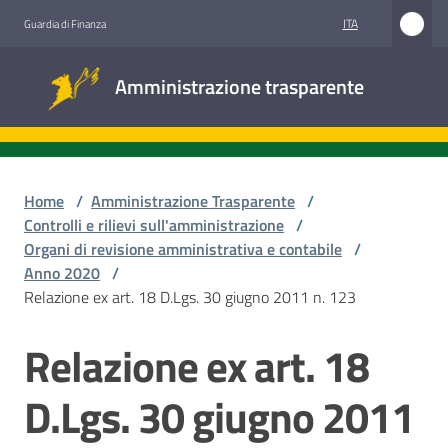
Vai al contenuto
Vai alla navigazione
Vai al footer
ITA
Guardia di Finanza
Amministrazione
Amministrazione trasparente
trasparente
Sottosezioni
Home
/
Amministrazione Trasparente
/
Controlli e rilievi sull'amministrazione
/
Organi di revisione amministrativa e contabile
/
Accesso
Anno 2020
/
civico
Relazione ex art. 18 D.Lgs. 30 giugno 2011 n. 123
Stazioni
Relazione ex art. 18
appaltanti
D.Lgs. 30 giugno 2011