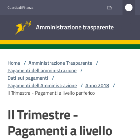
Vai al contenuto
Vai alla navigazione
Vai al footer
ITA
Guardia di Finanza
Amministrazione
Amministrazione trasparente
trasparente
Sottosezioni
Home
/
Amministrazione Trasparente
/
Pagamenti dell'amministrazione
/
Dati sui pagamenti
/
Accesso
Pagamenti dell'Amministrazione
/
Anno 2018
/
civico
II Trimestre - Pagamenti a livello periferico
Stazioni
II Trimestre -
appaltanti
Pagamenti a livello