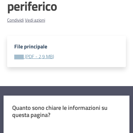
periferico
Contatti
Condividi
Vedi azioni
File principale
(
PDF
-
2,9 MB
)
Quanto sono chiare le informazioni su
questa pagina?
Valuta da 1 a 5 stelle