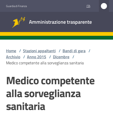
Vai al contenuto
Vai alla navigazione
Vai al footer
ITA
Guardia di Finanza
Amministrazione
Amministrazione trasparente
trasparente
Sottosezioni
Home
/
Stazioni appaltanti
/
Bandi di gara
/
Archivio
/
Anno 2015
/
Dicembre
/
Medico competente alla sorveglianza sanitaria
Accesso
civico
Medico competente
Salta al contenuto
Stazioni
alla sorveglianza
appaltanti
sanitaria