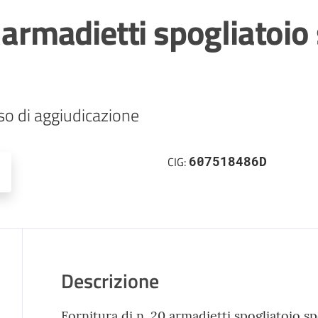
 armadietti spogliatoio
so di aggiudicazione
607518486D
CIG:
Descrizione
Fornitura di n. 20 armadietti spogliatoio s