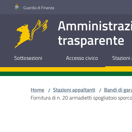
Vai al contenuto
Vai alla navigazione
Vai al footer
Guardia di Finanza
Amministraz
trasparente
Sottosezioni
Accesso civico
Stazioni 
Home
Stazioni appaltanti
Bandi di gar
/
/
Fornitura di n. 20 armadietti spogliatoio sporco
Salta al contenuto