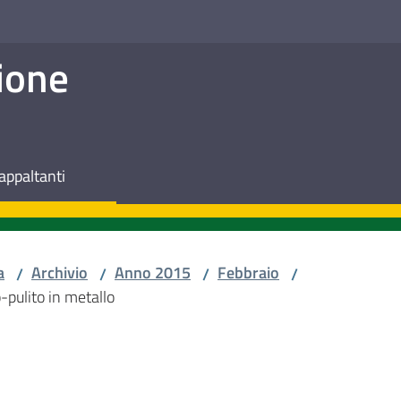
ione
appaltanti
a
Archivio
Anno 2015
Febbraio
/
/
/
/
-pulito in metallo