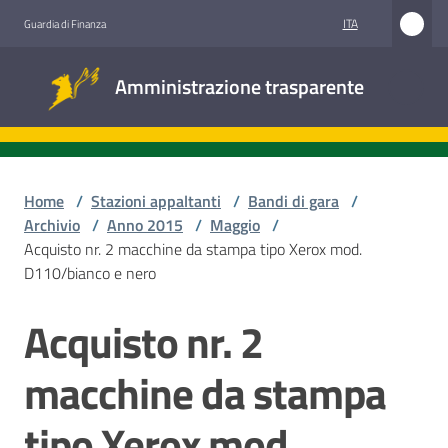
Vai al contenuto
Vai alla navigazione
Vai al footer
ITA
Guardia di Finanza
Amministrazione
Amministrazione trasparente
trasparente
Sottosezioni
Home
/
Stazioni appaltanti
/
Bandi di gara
/
Archivio
/
Anno 2015
/
Maggio
/
Acquisto nr. 2 macchine da stampa tipo Xerox mod.
Accesso
D110/bianco e nero
civico
Acquisto nr. 2
Salta al contenuto
Stazioni
appaltanti
macchine da stampa
tipo Xerox mod.