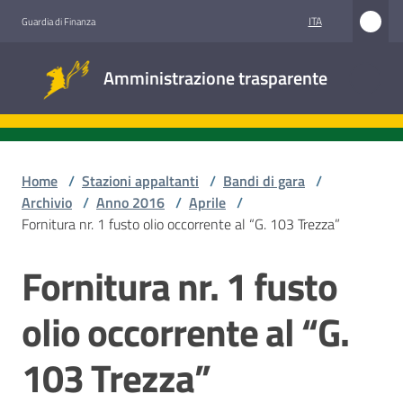
Vai al contenuto
Vai alla navigazione
Vai al footer
ITA
Guardia di Finanza
Amministrazione
Amministrazione trasparente
trasparente
Sottosezioni
Home
/
Stazioni appaltanti
/
Bandi di gara
/
Archivio
/
Anno 2016
/
Aprile
/
Fornitura nr. 1 fusto olio occorrente al “G. 103 Trezza”
Accesso
civico
Fornitura nr. 1 fusto
Salta al contenuto
Stazioni
olio occorrente al “G.
appaltanti
103 Trezza”