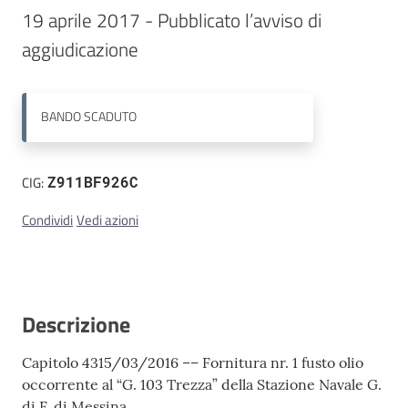
19 aprile 2017 - Pubblicato l’avviso di 
Contatti
aggiudicazione
BANDO
SCADUTO
CIG:
Z911BF926C
Condividi
Vedi azioni
Descrizione
Capitolo 4315/03/2016 –– Fornitura nr. 1 fusto olio
occorrente al “G. 103 Trezza” della Stazione Navale G.
di F. di Messina.