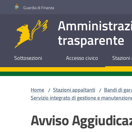
Vai al contenuto
Vai alla navigazione
Vai al footer
Guardia di Finanza
Amministraz
trasparente
Sottosezioni
Accesso civico
Stazioni 
Home
Stazioni appaltanti
Bandi di gar
/
/
Servizio integrato di gestione e manutenzione
Avviso Aggiudicaz