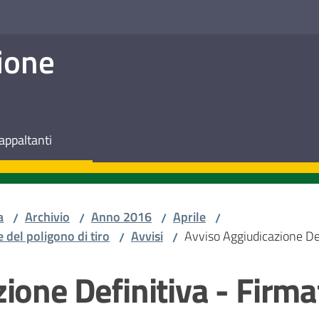
ione
appaltanti
a
Archivio
Anno 2016
Aprile
/
/
/
/
 del poligono di tiro
Avvisi
Avviso Aggiudicazione Def
/
/
ione Definitiva - Firma