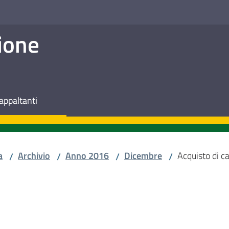
ione
appaltanti
a
Archivio
Anno 2016
Dicembre
Acquisto di ca
/
/
/
/