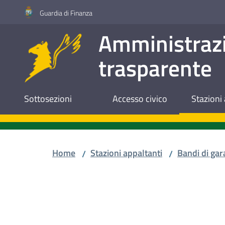
Vai al contenuto
Vai alla navigazione
Vai al footer
Guardia di Finanza
Amministraz
trasparente
Sottosezioni
Accesso civico
Stazioni 
Home
Stazioni appaltanti
Bandi di gar
/
/
Salta al contenuto