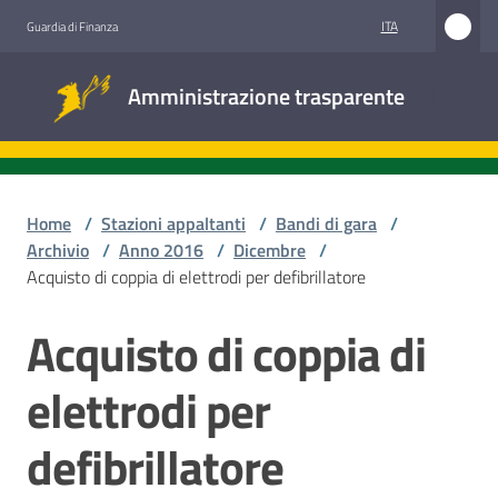
Vai al contenuto
Vai alla navigazione
Vai al footer
ITA
Guardia di Finanza
Amministrazione
Amministrazione trasparente
trasparente
Sottosezioni
Home
/
Stazioni appaltanti
/
Bandi di gara
/
Archivio
/
Anno 2016
/
Dicembre
/
Acquisto di coppia di elettrodi per defibrillatore
Accesso
civico
Acquisto di coppia di
Salta al contenuto
Stazioni
elettrodi per
appaltanti
defibrillatore