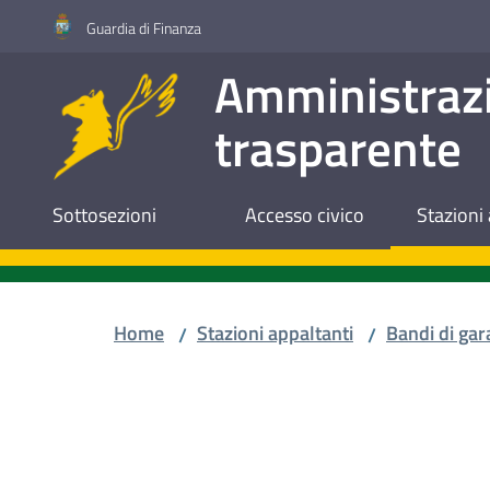
Vai al contenuto
Vai alla navigazione
Vai al footer
Guardia di Finanza
Amministraz
trasparente
Sottosezioni
Accesso civico
Stazioni 
Home
Stazioni appaltanti
Bandi di gar
/
/
Salta al contenuto