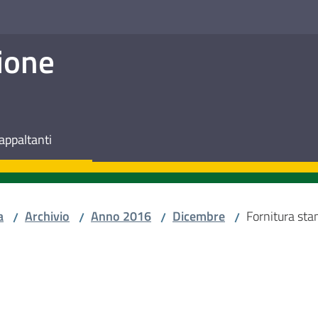
ione
appaltanti
a
Archivio
Anno 2016
Dicembre
Fornitura st
/
/
/
/