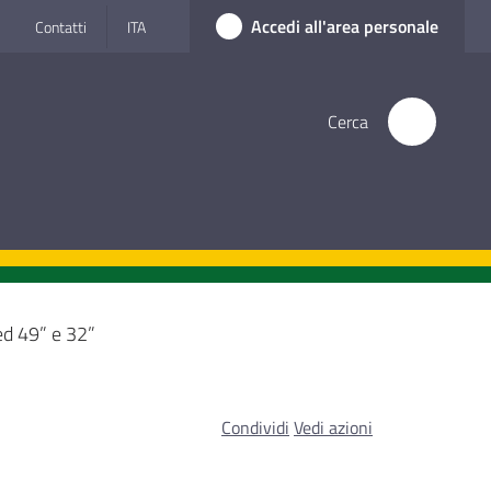
Accedi all'area personale
Contatti
ITA
Cerca
led 49” e 32”
Condividi
Vedi azioni