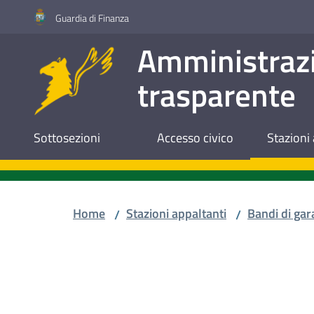
Vai al contenuto
Vai alla navigazione
Vai al footer
Guardia di Finanza
Amministraz
trasparente
Sottosezioni
Accesso civico
Stazioni 
Home
Stazioni appaltanti
Bandi di gar
/
/
Salta al contenuto