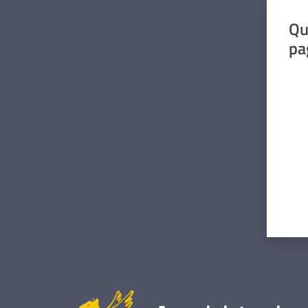
Qu
pa
Valut