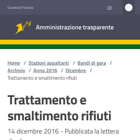
Vai al contenuto
Vai alla navigazione
Vai al footer
ITA
Guardia di Finanza
Amministrazione
Amministrazione trasparente
trasparente
Sottosezioni
Home
/
Stazioni appaltanti
/
Bandi di gara
/
Archivio
/
Anno 2016
/
Dicembre
/
Trattamento e smaltimento rifiuti
Accesso
civico
Trattamento e
Salta al contenuto
Stazioni
smaltimento rifiuti
appaltanti
14 dicembre 2016 - Pubblicata la lettera 