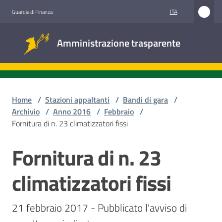
Vai al contenuto
Vai alla navigazione
Vai al footer
ITA
Guardia di Finanza
Amministrazione
Amministrazione trasparente
trasparente
Sottosezioni
Home
/
Stazioni appaltanti
/
Bandi di gara
/
Archivio
/
Anno 2016
/
Febbraio
/
Fornitura di n. 23 climatizzatori fissi
Accesso
civico
Fornitura di n. 23
Salta al contenuto
Stazioni
climatizzatori fissi
appaltanti
21 febbraio 2017 - Pubblicato l'avviso di 