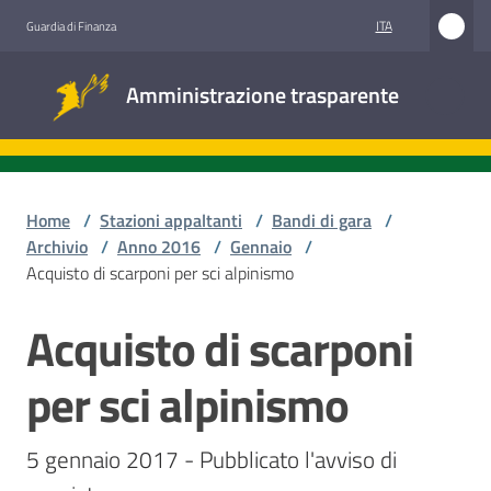
Vai al contenuto
Vai alla navigazione
Vai al footer
ITA
Guardia di Finanza
Amministrazione
Amministrazione trasparente
trasparente
Sottosezioni
Home
/
Stazioni appaltanti
/
Bandi di gara
/
Archivio
/
Anno 2016
/
Gennaio
/
Acquisto di scarponi per sci alpinismo
Accesso
civico
Acquisto di scarponi
Salta al contenuto
Stazioni
per sci alpinismo
appaltanti
5 gennaio 2017 - Pubblicato l'avviso di 