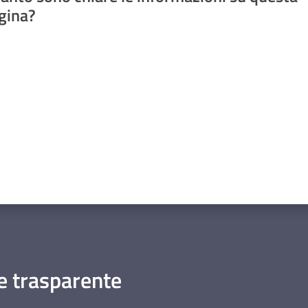
gina?
a da 1 a 5 stelle
 trasparente