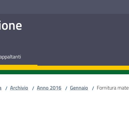
ione
appaltanti
a
Archivio
Anno 2016
Gennaio
Fornitura mate
/
/
/
/