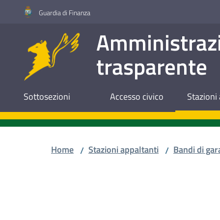
Vai al contenuto
Vai alla navigazione
Vai al footer
Guardia di Finanza
Amministraz
trasparente
Sottosezioni
Accesso civico
Stazioni 
Home
Stazioni appaltanti
Bandi di gar
/
/
Salta al contenuto