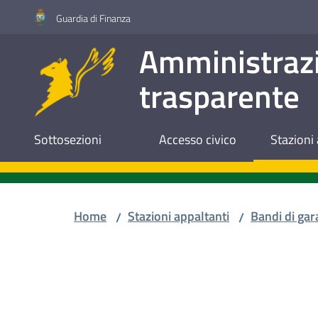
Vai al contenuto
Vai alla navigazione
Vai al footer
Guardia di Finanza
Amministraz
trasparente
Sottosezioni
Accesso civico
Stazioni 
Home
Stazioni appaltanti
Bandi di gar
/
/
Salta al contenuto