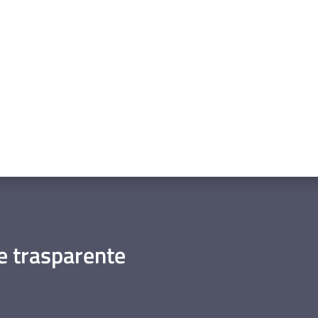
a da 1 a 5 stelle
 trasparente