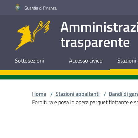
Vai al contenuto
Vai alla navigazione
Vai al footer
Guardia di Finanza
Amministraz
trasparente
Sottosezioni
Accesso civico
Stazioni 
Home
Stazioni appaltanti
Bandi di gar
/
/
Fornitura e posa in opera parquet flottante e 
Salta al contenuto