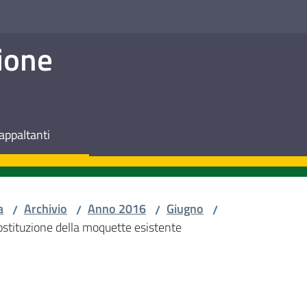
ione
appaltanti
a
Archivio
Anno 2016
Giugno
/
/
/
/
sostituzione della moquette esistente