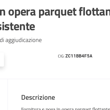
in opera parquet flotta
sistente
di aggiudicazione
ZC11BB4F5A
CIG:
Descrizione
Fornitura e posa in opera parquet flottant