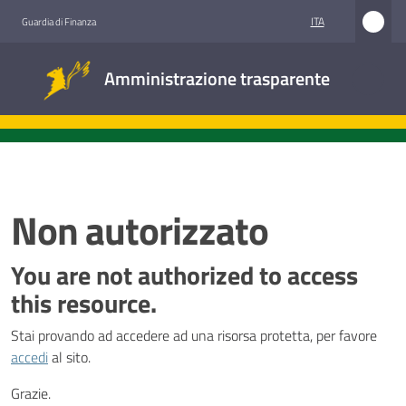
Vai al contenuto
Vai alla navigazione
Vai al footer
ITA
Guardia di Finanza
Amministrazione
Amministrazione trasparente
trasparente
Sottosezioni
Non autorizzato
Accesso
civico
You are not authorized to access
this resource.
Stazioni
appaltanti
Stai provando ad accedere ad una risorsa protetta, per favore
accedi
al sito.
Grazie.