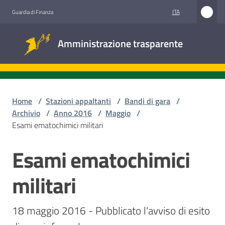
Vai al contenuto
Vai alla navigazione
Vai al footer
ITA
Guardia di Finanza
Amministrazione
Amministrazione trasparente
trasparente
Sottosezioni
Home
/
Stazioni appaltanti
/
Bandi di gara
/
Archivio
/
Anno 2016
/
Maggio
/
Esami ematochimici militari
Accesso
civico
Esami ematochimici
Salta al contenuto
Stazioni
militari
appaltanti
18 maggio 2016 - Pubblicato l'avviso di esito 